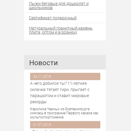
Лыжи беговые для дошколят и
школьников
Сертификат подарочный
Натуральный гранитный камень,
плита, оптом и в розницу
Новости
24.11.2019
А чего добился ты? 11-летняя
силачка тягает гири, прыгает с
парашютом и ставит мировые
рекорды
Каролина Черных из Екатеринбурга
снялась в программе Первого канала как
мультиспортсменка
21.07.2019