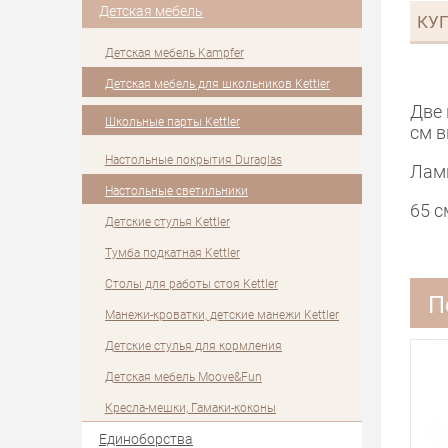
Детская мебель
КУП
Детская мебель Kampfer
Детская мебель для школьников Kettler
Две 
Школьные парты Kettler
см в
Настольные покрытия Duraglas
Ламп
Настольные светильники
65 с
Детские стулья Kettler
Тумба подкатная Kettler
Столы для работы стоя Kettler
П
Манежи-кроватки, детские манежи Kettler
Детские стулья для кормления
Детская мебель Moove&Fun
Кресла-мешки, Гамаки-коконы
Единоборства