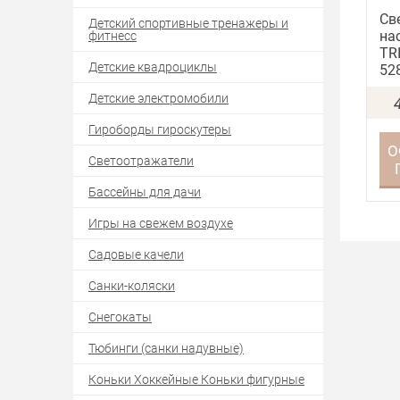
Св
Детский спортивные тренажеры и
на
фитнесс
TR
Детские квадроциклы
52
Детские электромобили
Гироборды гироскутеры
О
Светоотражатели
Бассейны для дачи
Игры на свежем воздухе
Садовые качели
Санки-коляски
Снегокаты
Тюбинги (санки надувные)
Коньки Хоккейные Коньки фигурные