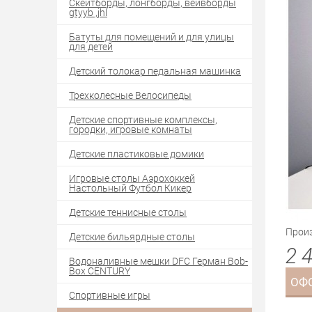
Скейтборды, лонгборды, вейвборды
gtyyb ,jhl
Батуты для помещений и для улицы
для детей
Детский толокар педальная машинка
Трехколесные Велосипеды
Детские спортивные комплексы,
городки, игровые комнаты
Детские пластиковые домики
Игровые столы Аэрохоккей
Настольный Футбол Кикер
Детские теннисные столы
Произ
Детские бильярдные столы
2 
Водоналивные мешки DFC Герман Bob-
Box CENTURY
ОФ
Спортивные игры